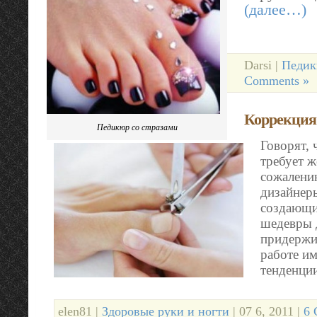
(далее…)
Darsi |
Педи
Comments »
Коррекция
Педикюр со стразами
Говорят, 
требует ж
сожалени
дизайнер
создающи
шедевры 
придержи
работе им
тенденци
elen81 |
Здоровые руки и ногти
| 07 6, 2011 |
6 