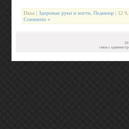
Daxa |
Здоровые руки и ногти
,
Педикюр
| 12 9,
Comments »
20
связь с администр