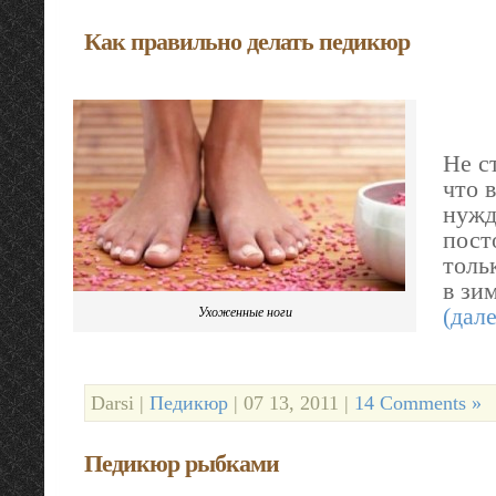
Как правильно делать педикюр
Не с
что 
нужд
пост
толь
в зи
Ухоженные ноги
(дал
Darsi |
Педикюр
| 07 13, 2011 |
14 Comments »
Педикюр рыбками