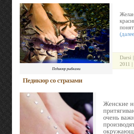
Жела
краси
понят
(дале
Darsi 
2011 
Педикюр рыбками
Педикюр со стразами
Женские н
притягива
очень важн
производят
окружающи