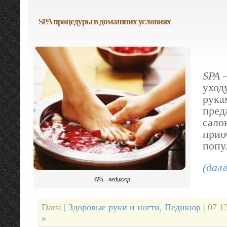
SPA процедуры в домашних условиях
SPA 
уход
рука
пред
сало
прио
попу
(дал
SPA - педикюр
Darsi |
Здоровые руки и ногти
,
Педикюр
| 07 1
»