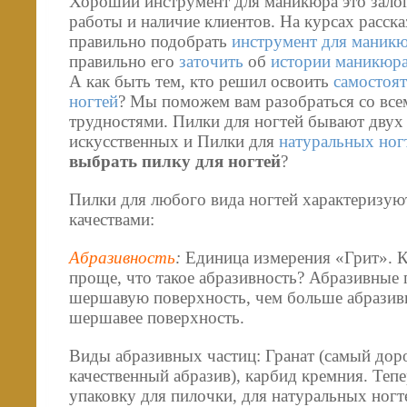
Хороший инструмент для маникюра это залог
работы и наличие клиентов. На курсах расска
правильно подобрать
инструмент для маникю
правильно его
заточить
об
истории маникюр
А как быть тем, кто решил освоить
самостоя
ногтей
? Мы поможем вам разобраться со все
трудностями. Пилки для ногтей бывают двух
искусственных и Пилки для
натуральных ног
выбрать пилку для ногтей
?
Пилки для любого вида ногтей характеризую
качествами:
Абразивность
:
Единица измерения «Грит». К
проще, что такое абразивность? Абразивные
шершавую поверхность, чем больше абразивн
шершавее поверхность.
Виды абразивных частиц: Гранат (самый дор
качественный абразив), карбид кремния. Теп
упаковку для пилочки, для натуральных ног