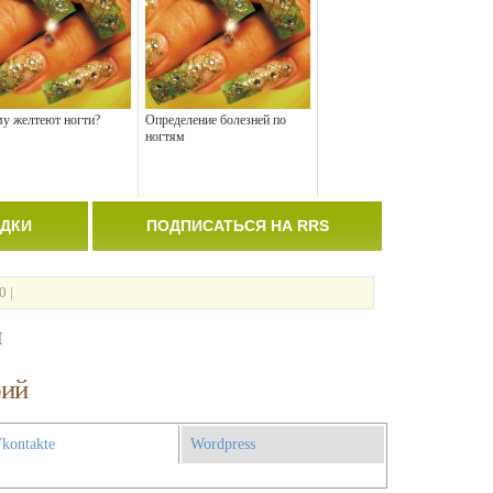
у желтеют ногти?
Определение болезней по
ногтям
АДКИ
ПОДПИСАТЬСЯ НА RRS
0 |
и
рий
kontakte
Wordpress