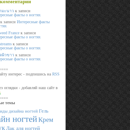
 комментарии
ามะนาว
к записи
ресные факты о ногтях
к записи
Интересные факты
гтях
 weed France
к записи
ресные факты о ногтях
streams
к записи
ресные факты о ногтях
ดผิวขาว
к записи
ресные факты о ногтях
====
айту интерес - подпишись на
RSS
ез оглядки - добавляй наш сайт в
====
ые темы
Гель
иды дизайна ногтей
йн ногтей
Крем
ук
Лак для ногтей