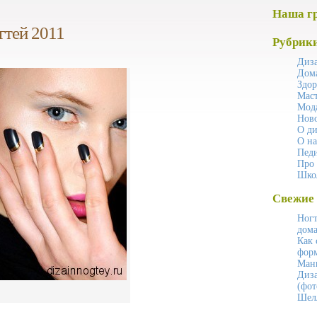
Наша г
гтей 2011
Рубрик
Диза
Дом
Здор
Маст
Мода
Ново
О ди
О на
Пед
Про
Шко
Свежие 
Ногт
дом
Как 
фор
Ман
Диза
(фот
Шелл