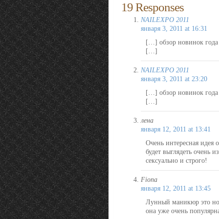
19 Responses
NAILEXPO 2011
января 3, 2011 at 16:31
[…] обзор новинок года
[…]
NAILEXPO 2011
января 3, 2011 at 23:20
[…] обзор новинок года
[…]
лена
января 12, 2011 at 13:41
Очень интересная идея 
будет выглядеть очень и
сексуально и строго!
Fiona
января 12, 2011 at 13:45
Лунный маникюр это нов
она уже очень популярн