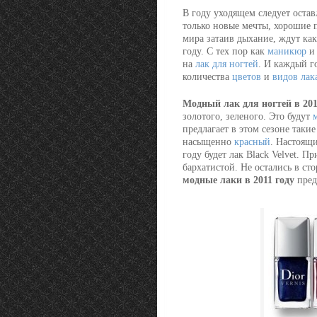
В году уходящем следует остав
только новые мечты, хорошие
мира затаив дыхание, ждут ка
году. С тех пор как
маникюр
на
лак для ногтей
. И каждый г
количества
цветов
и
видов лак
Модный лак для ногтей в 201
золотого, зеленого. Это будут
предлагает в этом сезоне таки
насыщенно
красный
. Настоящ
году будет лак Black Velvet. 
бархатистой. Не остались в ст
модные лаки в 2011 году
пред