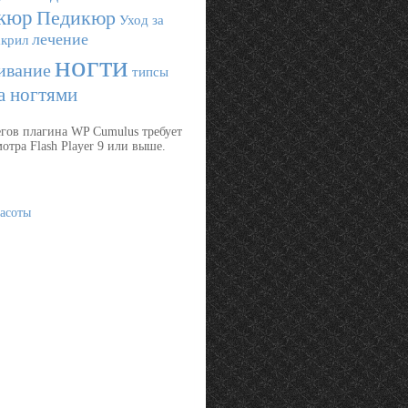
кюр
Педикюр
Уход за
лечение
акрил
ногти
ивание
типсы
а ногтями
егов плагина WP Cumulus требует
отра Flash Player 9 или выше.
асоты