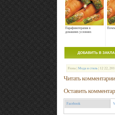
Парафинотерапия в
Почем
домашних условиях
ДОБАВИТЬ В ЗАКЛ
Fiona |
Мода и стиль
| 12 22, 201
Читать комментари
Оставить коммента
Facebook
V