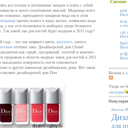
Свежие
лять все плохие и негативные эмоции и взять с собой
 помыслы и много позитивных мыслей. Модницы всего
ผงช
Инте
кие новинки, преподнесет коварная мода им в этом
и
педикюр
прочно вошел в нашу жизнь, появилась мода
หวย
о но
од, у нас есть возможность выбирать среди большого
а
. Так какой лак для ногтей будет модным в 2011 году?
cali
Инте
1
году – это лак неяркого цвета,
красного
, синего,
Buff
матовые
оттенки лака. Дизайнерский дом Chanel
Инте
е расцветки как серый, прозрачный, золотой и конечно
ยาฉี
им прорывом в области модных лаков для ногтей в 2011
Инте
При высыхании поверхность ногтя становиться
ороне и другие именитые дизайнерские дома. Вот такие
========
ставляют дизайнерский дом Dior
Возник к с
Уходи не б
закладки
========
Популярн
В
Биогель
Диза
для р