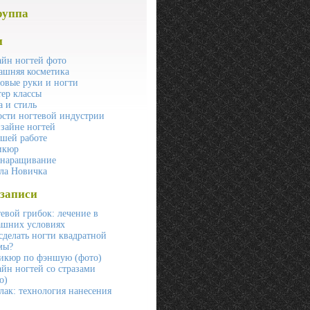
руппа
и
йн ногтей фото
ашняя косметика
овые руки и ногти
ер классы
 и стиль
сти ногтевой индустрии
зайне ногтей
шей работе
икюр
 наращивание
ла Новичка
записи
евой грибок: лечение в
ашних условиях
сделать ногти квадратной
мы?
икюр по фэншую (фото)
йн ногтей со стразами
о)
ак: технология нанесения