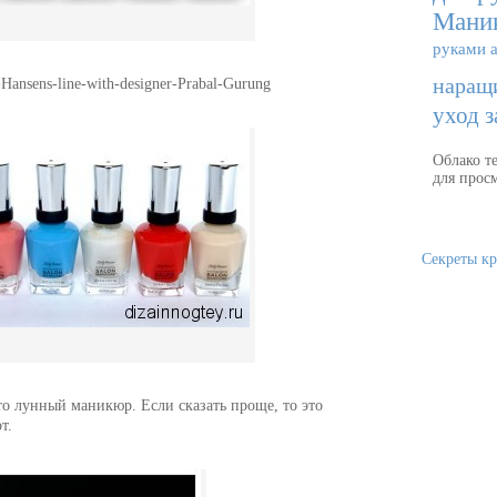
Мани
руками
наращ
ansens-line-with-designer-Prabal-Gurung
уход з
Облако т
для просм
Секреты кр
то лунный маникюр. Если сказать проще, то это
т.