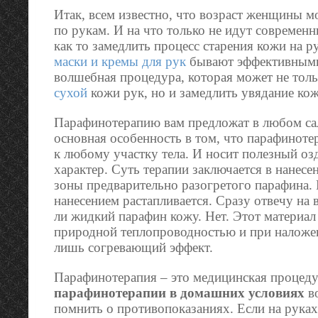
Итак, всем известно, что возраст женщины 
по рукам. И на что только не идут современн
как то замедлить процесс старения кожи на ру
маски и кремы для рук
бывают эффективными
волшебная процедура, которая может не толь
сухой
кожи рук, но и замедлить увядание кож
Парафинотерапию вам предложат в любом сал
основная особенность в том, что парафиноте
к любому участку тела. И носит полезный о
характер. Суть терапии заключается в нанес
зоны предварительно разогретого парафина.
нанесением растапливается. Сразу отвечу на 
ли жидкий парафин кожу. Нет. Этот материал
природной теплопроводностью и при наложе
лишь согревающий эффект.
Парафинотерапия – это медицинская процеду
парафинотерапии в домашних условиях
во
помнить о противопоказаниях. Если на руках