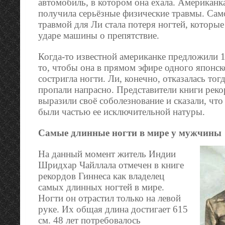
автомобиль, в котором она ехала. Американк
получила серьёзные физические травмы. Сам
травмой для Ли стала потеря ногтей, которые
ударе машины о препятствие.
Когда-то известной американке предложили 1
то, чтобы она в прямом эфире одного японск
состригла ногти. Ли, конечно, отказалась тогд
пропали напрасно. Представители книги реко
выразили своё соболезнование и сказали, чт
были частью ее исключительной натуры.
Самые длинные ногти в мире у мужчины
На данный момент житель Индии
Шридхар Чайллала отмечен в книге
рекордов Гиннеcа как владелец
самых длинных ногтей в мире.
Ногти он отрастил только на левой
руке. Их общая длина достигает 615
см. 48 лет потребовалось